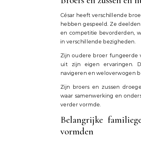
Broers en zussen en hu
César heeft verschillende broer
hebben gespeeld. Ze deelden
en competitie bevorderden, wa
in verschillende bezigheden.
Zijn oudere broer fungeerde v
uit zijn eigen ervaringen. 
navigeren en weloverwogen be
Zijn broers en zussen droege
waar samenwerking en onderst
verder vormde.
Belangrijke familieg
vormden