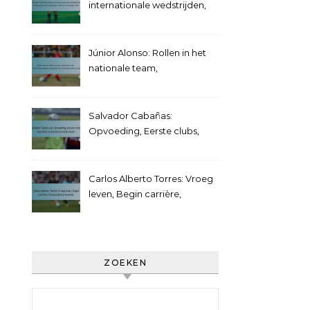
internationale wedstrijden,
Doelpunten voor Paraguay,
Toernooi hoogtepunten
Júnior Alonso: Rollen in het
nationale team,
Toernooiprestaties,
Bijdragen aan internationaal
succes
Salvador Cabañas:
Opvoeding, Eerste clubs,
Inzichten in het persoonlijke
leven
Carlos Alberto Torres: Vroeg
leven, Begin carrière,
Persoonlijke prestaties
ZOEKEN
Search for: