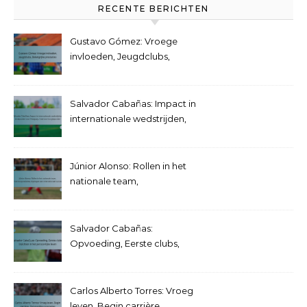
RECENTE BERICHTEN
Gustavo Gómez: Vroege
invloeden, Jeugdclubs,
Belangrijke prestaties
Salvador Cabañas: Impact in
internationale wedstrijden,
Doelpunten voor Paraguay,
Toernooi hoogtepunten
Júnior Alonso: Rollen in het
nationale team,
Toernooiprestaties,
Bijdragen aan internationaal
succes
Salvador Cabañas:
Opvoeding, Eerste clubs,
Inzichten in het persoonlijke
leven
Carlos Alberto Torres: Vroeg
leven, Begin carrière,