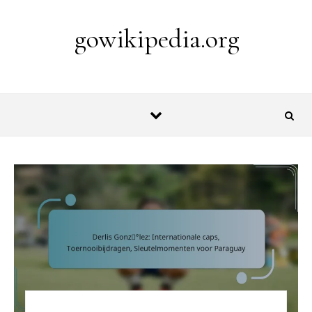
Skip to content
gowikipedia.org