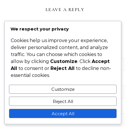
LEAVE A REPLY
We respect your privacy
Your email address will not be published.
Required
Cookies help us improve your experience,
fields are marked
*
deliver personalized content, and analyze
Name
*
traffic. You can choose which cookies to
allow by clicking
Customize
. Click
Accept
All
to consent or
Reject All
to decline non-
essential cookies.
Email
*
Customize
Reject All
Website
Accept All