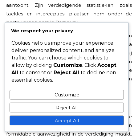
aantoont. Zijn verdedigende statistieken, zoals
tackles en intercepties, plaatsen hem onder de
beste verdedigers in Paraguay.
We respect your privacy
In clubcompetities heeft Alonso deelgenomen aan
Cookies help us improve your experience,
verschillende toernooien, waaronder de Copa
deliver personalized content, and analyze
Libertadores en nationale competities, waar hij
traffic. You can choose which cookies to
consistent op hoog niveau heeft gepresteerd. Zijn
allow by clicking
Customize
. Click
Accept
vermogen om zich aan te passen aan verschillende
All
to consent or
Reject All
to decline non-
speelstijlen heeft hem in staat gesteld om te gedijen
essential cookies.
in meerdere voetbalomgevingen.
Customize
Analyse van speelstijl
Reject All
Alonso staat bekend om zijn sterke
Accept All
tackelvaardigheden en luchtkracht, wat hem een
formidabele aanwezigheid in de verdediging maakt.