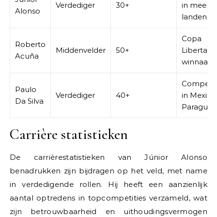
Verdediger
30+
in meerd
Alonso
landen
Copa
Roberto
Middenvelder
50+
Libertado
Acuña
winnaar
Competiti
Paulo
Verdediger
40+
in Mexico
Da Silva
Paraguay
Carrière statistieken
De carrièrestatistieken van Júnior Alonso
benadrukken zijn bijdragen op het veld, met name
in verdedigende rollen. Hij heeft een aanzienlijk
aantal optredens in topcompetities verzameld, wat
zijn betrouwbaarheid en uithoudingsvermogen