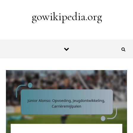
Skip to content
gowikipedia.org